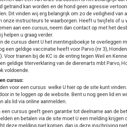
 getraind kan worden en de hond geen agressie vertoont
. Dit vinden wij erg belangrijk om zo de veiligheid van 
 onze instructeurs te waarborgen. Heeft u twijfels of u 
emen aan een cursus, neem dan contact op met het des
zij helpen u graag verder.
an de cursus dient U het inentingsboekje te overleggen m
g een geldige vaccinatie heeft voor Parvo (nr 3), Honden
5). Voor trainen bij de KC is de enting tegen Weil en Ken
Een geldige titerverklaring van de dierenarts mbt Parvo, 
ok voldoende.
en cursus:
den voor een cursus welke U hier op de site kunt vinden. 
 door in te loggen op de website. Bent u nog geen lid en wi
n als lid via online aanmelden.
een cursus geeft geen garantie tot deelname aan de be
elden en betalen via de site moet U een melding krijgen d
t deze melding niet komen, dan is deze inschrijving nie