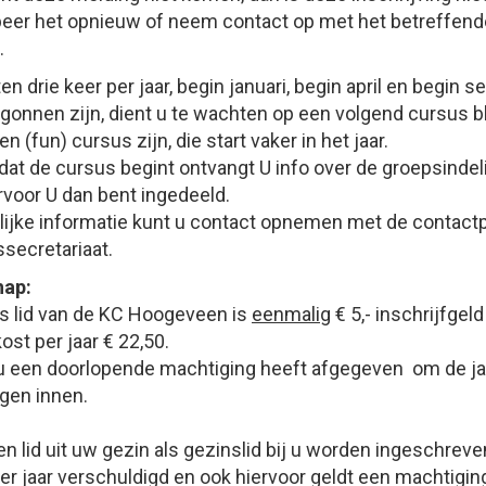
beer het opnieuw of neem contact op met het betreffend
.
n drie keer per jaar, begin januari, begin april en begin
gonnen zijn, dient u te wachten op een volgend cursus b
 (fun) cursus zijn, die start vaker in het jaar.
at de cursus begint ontvangt U info over de groepsindelin
voor U dan bent ingedeeld.
ijke informatie kunt u contact opnemen met de contact
secretariaat.
hap:
s lid van de KC Hoogeveen is
eenmalig
€ 5,- inschrijfgel
st per jaar € 22,50.
u een doorlopende machtiging heeft afgegeven om de jaar
gen innen.
lid uit uw gezin als gezinslid bij u worden ingeschreven
per jaar verschuldigd en ook hiervoor geldt een machtigin