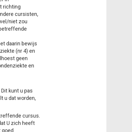
 richting
andere cursisten,
wel/niet zou
betreffende
et daarin bewijs
ziekte (nr 4) en
nelhoest geen
Hondenziekte en
Dit kunt u pas
lt u dat worden,
treffende cursus.
at U zich heeft
t goed