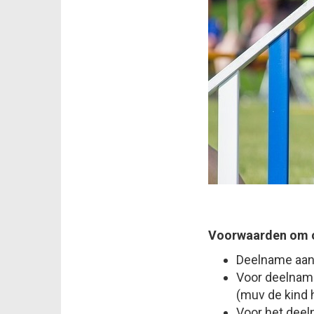
Voorwaarden om c
Deelname aan e
Voor deelname
(muv de kind 
Voor het deel