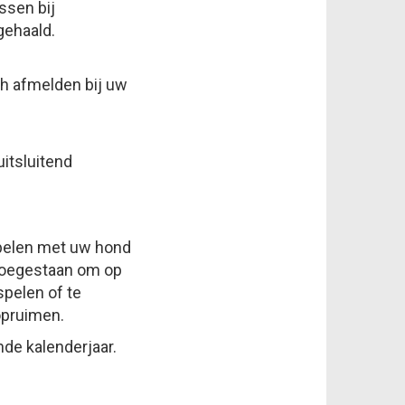
ssen bij
gehaald.
ch afmelden bij uw
itsluitend
 spelen met uw hond
 toegestaan om op
pelen of te
 opruimen.
nde kalenderjaar.