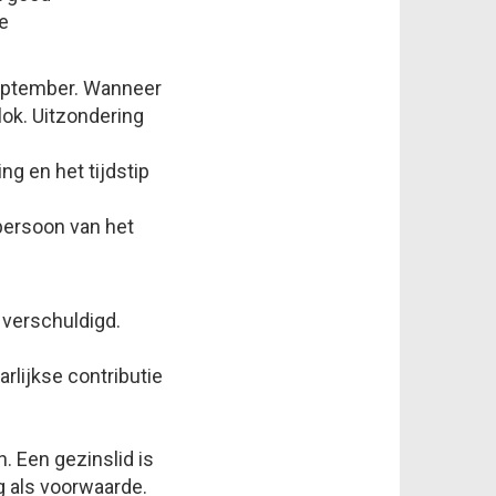
e
 september. Wanneer
lok. Uitzondering
g en het tijdstip
persoon van het
d verschuldigd.
lijkse contributie
. Een gezinslid is
g als voorwaarde.