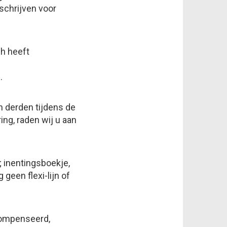
schrijven voor
ch heeft
.
n derden tijdens de
ng, raden wij u aan
; inentingsboekje,
geen flexi-lijn of
compenseerd,