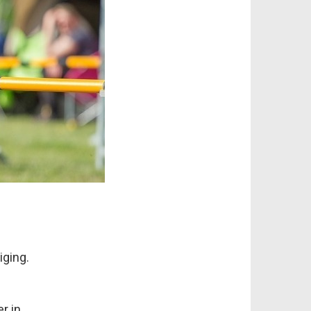
iging.
r in