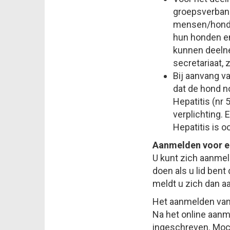
groepsverband
mensen/honden
hun honden en
kunnen deeln
secretariaat, 
Bij aanvang v
dat de hond no
Hepatitis (nr 
verplichting. 
Hepatitis is o
Aanmelden voor e
U kunt zich aanmel
doen als u lid bent
meldt u zich dan aa
Het aanmelden van 
Na het online aanm
ingeschreven. Moch