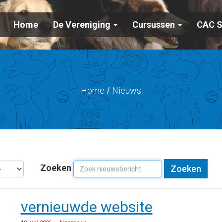
Home
De Vereniging
Cursussen
CAC 
Home
Nieuws
/
Zoeken
Zoeken
vernieuwde website