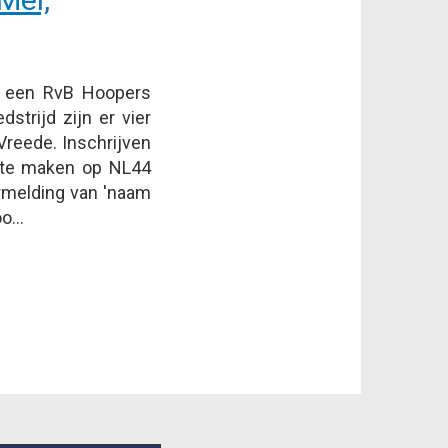
 een RvB Hoopers
dstrijd zijn er vier
Vreede. Inschrijven
r te maken op NL44
rmelding van 'naam
o...