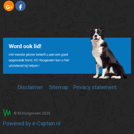
Disclaimer
Sitemap
Privacy statement
© KCHoogeveen 2025
Powered by e-Captain.nl