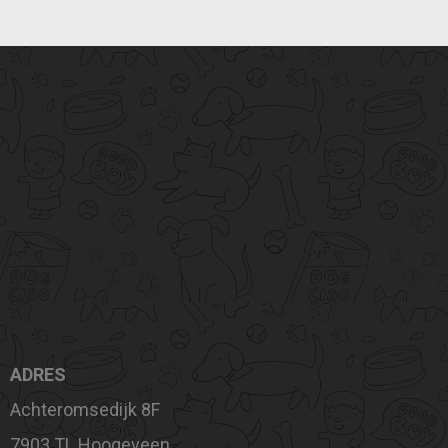
ADRES
Achteromsedijk 8F
7903 TL Hoogeveen