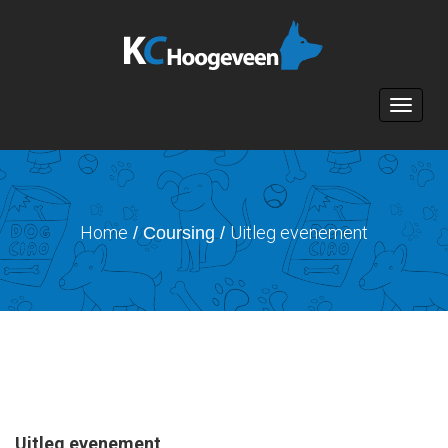
Toggle n
Home
Uitleg evenement
/ Coursing /
Uitleg evenement