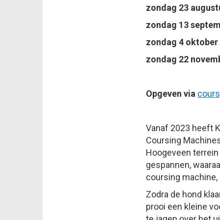
zondag 23 august
zondag 13 septe
zondag 4 oktober
zondag 22 novem
Opgeven via
gnisr
Vanaf 2023 heeft 
Coursing Machines 
Hoogeveen terrein 
gespannen, waaraan
coursing machine, 
Zodra de hond klaa
prooi een kleine v
te jagen over het u