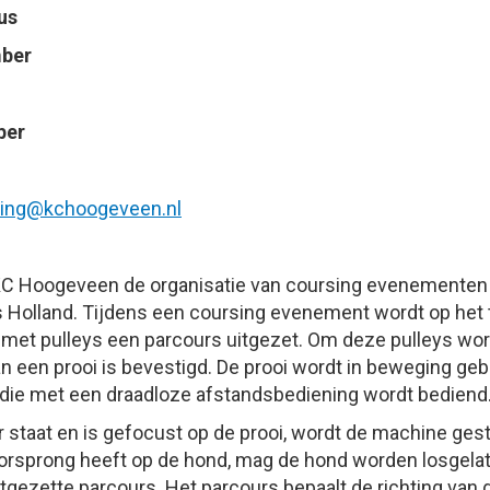
us
mber
ber
uoc
@kchoogeveen.nl
KC Hoogeveen de organisatie van coursing evenemente
Holland. Tijdens een coursing evenement wordt op het 
met pulleys een parcours uitgezet. Om deze pulleys word
 een prooi is bevestigd. De prooi wordt in beweging geb
die met een draadloze afstandsbediening wordt bediend
r staat en is gefocust op de prooi, wordt de machine ges
oorsprong heeft op de hond, mag de hond worden losgela
itgezette parcours. Het parcours bepaalt de richting van d