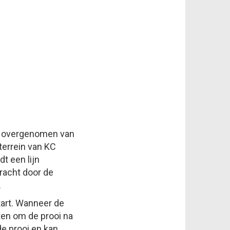
n overgenomen van
terrein van KC
t een lijn
racht door de
.
tart. Wanneer de
ten om de prooi na
e prooi en kan,