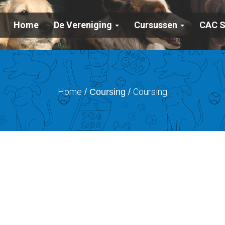
Home
De Vereniging
Cursussen
CAC 
Home
Coursing
/ Coursing /