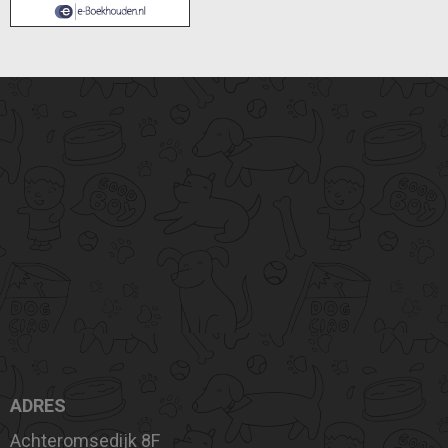
ADRES
Achteromsedijk 8F