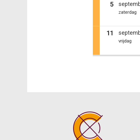
5
septemb
zaterdag
11
septemb
vrijdag