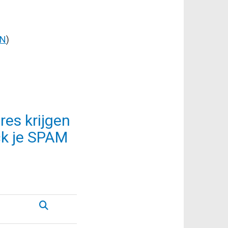
EN
)
res krijgen
ck je SPAM