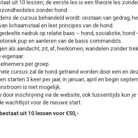
aat uit 10 lessen; de eerste les is een theorie les zonder
ezondheidsles zonder hond.
ijdens de cursus behandeld wordt: onstaan van gedrag, h
van lichaamstaal en leer principes van de hond.
kgedeelte nadruk op relatie baas – hond, socialistie, hond 
otoriek pup en aanleren van de basis commando’s.
en als aandacht, zit, af, hierkomen, wandelen zonder tr
 eigenaar.
elnemers per groep.
hele cursus zal de hond getraind worden door een en dez
 starten 3 keer per jaar, in januari, april en begin septe
nstroom is niet mogelijk.
 door inschrijving via de website, ook tussentijds kun je
de wachtlijst voor de nieuwe start.
estaat uit 10 lessen voor €50,-