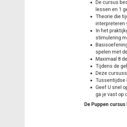
De cursus best
lessen en 1 g
Theorie die t
interpreteren 
In het praktij
stimulering m
Basisoefening
spelen met de
Maximaal 8 de
Tijdens de ge
Deze cursussen
Tussentijdse i
Geef U snel op
ga je vast op 
De Puppen cursus b