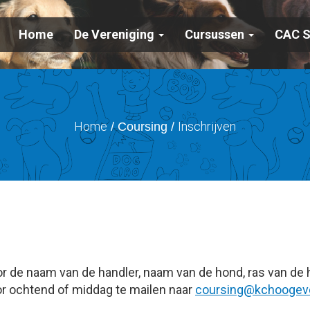
Home
De Vereniging
Cursussen
CAC 
Home
Inschrijven
/ Coursing /
r de naam van de handler, naam van de hond, ras van de ho
r ochtend of middag te mailen naar
gnisruoc
@kchoogeve