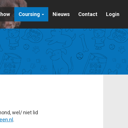
Show
Coursing
Nieuws
Contact
Login
nd, wel/ niet lid
en.nl
.