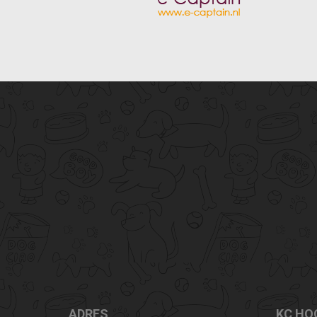
ADRES
KC HO