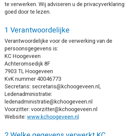
te verwerken. Wij adviseren u de privacyverklaring
goed door te lezen.
1 Verantwoordelijke
Verantwoordelijke voor de verwerking van de
persoonsgegevens is:
KC Hoogeveen
Achteromsedijk 8F
7903 TL Hoogeveen
KvK nummer 40046773
Secretaris:
siraterces
@kchoogeveen.nl,
Ledenadministratie:
eitartsinimdanedel
@kchoogeveen.nl
Voorzitter:
rettizroov
@kchoogeveen.nl
Website:
www.kchoogeveen.nl
2 Welke gegevens verwerkt KC