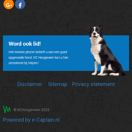
Disclaimer
Sitemap
Privacy statement
© KCHoogeveen 2025
Powered by e-Captain.nl